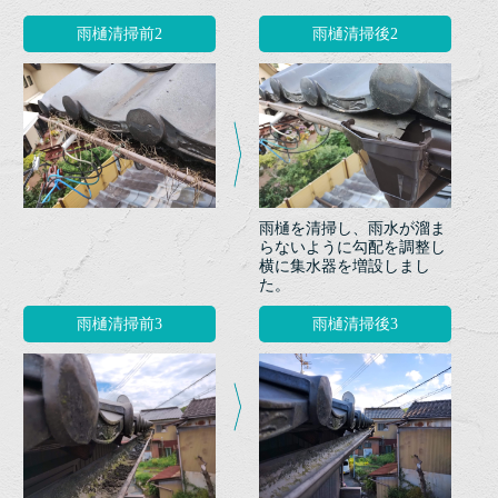
雨樋清掃前2
雨樋清掃後2
雨樋を清掃し、雨水が溜ま
らないように勾配を調整し
横に集水器を増設しまし
た。
雨樋清掃前3
雨樋清掃後3