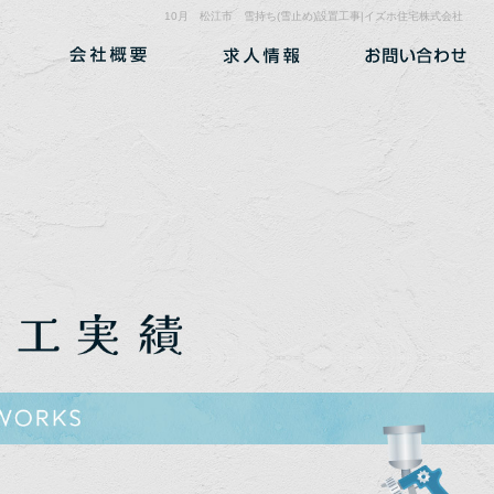
10月 松江市 雪持ち(雪止め)設置工事|イズホ住宅株式会社